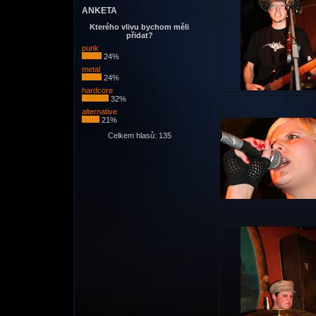
ANKETA
Kterého vlivu bychom měli
přidat?
punk
24%
metal
24%
hardcore
32%
alternative
21%
Celkem hlasů: 135