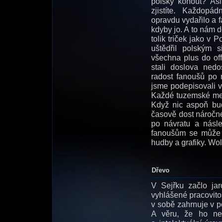
polsky kohout? Asi
zjistíte. Každop
opravdu vydařilo a f
kdyby jo. A to nám 
tolik triček jako v
uštědřil polským 
všechna plus do of
stali doslova nedo
radost fanoušů po 
jsme podepisovali vl
Každé tuzemské met
Když nic aspoň bu
časově dost náročné,
po návratu a násl
fanoušům se může i
hudby a grafiky. Wol
Dřevo
V Sejřku začlo ja
vyhlášené pracovitos
v sobě zahrnuje v po
A věru, že ho ne