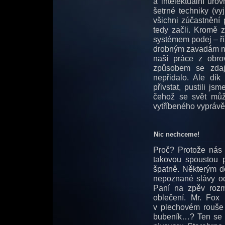
a intelektuální úro
šetrné techniky (vy
všichni zúčastnění
tedy začli. Kromě 
systémem podej – ří
drobným zavadám na 
naší práce z obr
způsobem se zdaj
nepřidalo. Ale dí
přivstat, pustili j
čehož se svět můž
vytříbeného vyprávě
Nic nechceme!
Proč? Protože nás š
takovou spoustou 
špatně. Některým d
nepoznané slávy od
Paní na zpěv rozm
oblečení. Mr. Fox
v plechovém rouše i
bubeník…? Ten se o