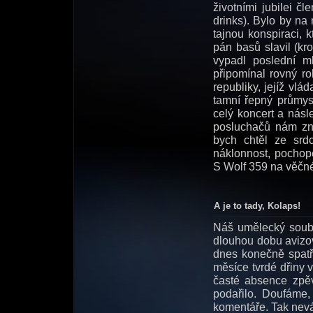
životními jubilei č
drinks). Bylo by na 
tajnou konspiraci, 
pán basů slavil (kr
vypadl poslední m
připomínal rovný ro
republiky, jejíž vl
tamní řepný průmysl
celý koncert a násl
posluchačů nám zno
bych chtěl ze srd
náklonnost, pochope
S Wolf 359 na věčné
A je to tady, Kolaps!
Náš umělecký soubor
dlouhou dobu avizov
dnes konečně spatři
měsíce tvrdé dřiny 
časté absence zpě
podařilo. Doufáme
komentáře. Tak nevá