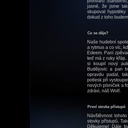
pivovaru Starobrno
jasné, že jsme ta
skupovat hypotéky 
dokud z toho budem 
Co se děje?
Naše hudební spole
a rytmus a co víc, k
Edeem. Paní zpěvačka
teď má z ruky křáp. 
si koupil nový au
Budějovic a pan bu
opravdu padal, ta
potlesk při vystoupe
nových písniček a f
zdrávi, náš Wolf.
První stovka přístupů
Návštěvnost tohoto
stovky přístupů. Ta
Děkujeme! Dále by