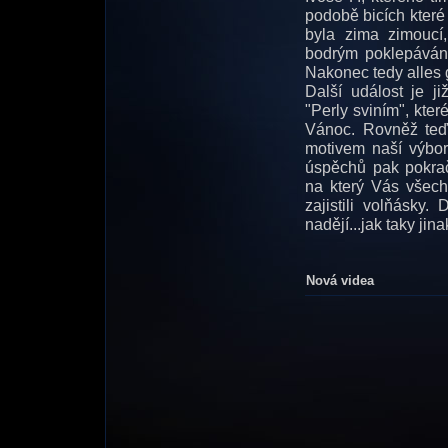
podobě bicích které 
byla zima zimoucí
bodrým poklepávání
Nakonec tedy alles 
Další událost je j
"Perly sviním", kte
Vánoc. Rovněž teď 
motivem naší výborn
úspěchů pak pokra
na který Vás všech
zajistili volňásky
nadějí...jak taky jin
Nová videa