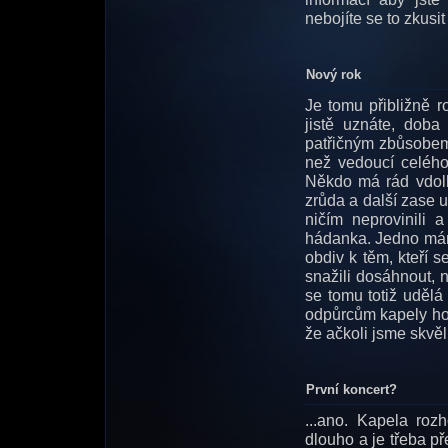
nebojíte se to zkusit
Nový rok
Je tomu přibližně ro
jistě uznáte, doba
patřičným zbůsobem 
než vedoucí celého 
Někdo má rád vdolk
zrůda a další zase 
ničím neprovinili a
hádanka. Jedno máme
obdiv k těm, kteří s
snažili dosáhnout, 
se tomu totiž udělá 
odpůrcům kapely hod
že ačkoli jsme skvěl
První koncert?
...ano. Kapela rozh
dlouho a je třeba př