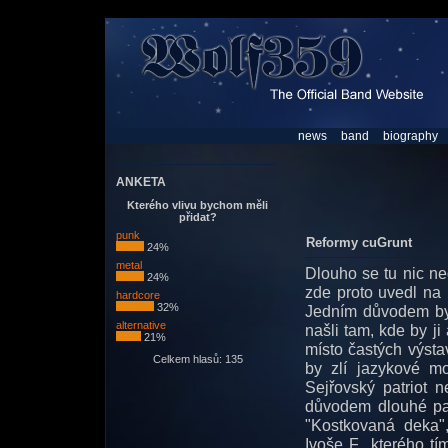
news
band
biography
ANKETA
Kterého vlivu bychom měli
přidat?
punk
Reformy cuGrunt
24%
metal
Dlouho se tu nic ne
24%
zde proto uvedl na 
hardcore
32%
Jedním důvodem by
alternative
našli tam, kde by ji
21%
místo častých výstav
Celkem hlasů: 135
by zlí jazykové mo
Sejřovský patriot 
důvodem dlouhé pau
"Kostkovaná deka",
Ivoše F., kterého t