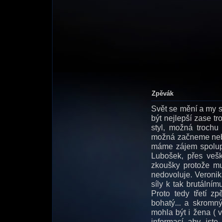
Zpěvák
Svět se mění a my s
být nejlepší zase t
styl, možná trochu 
možná začneme nebo
máme zájem spolupr
Lubošek, přes vešk
zkoušky protože mu 
nedovoluje. Veronik
síly k tak brutální
Proto tedy třetí z
bohatý... a skromn
mohla být i žena (
informací aby jste