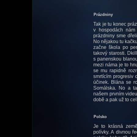
Prázdniny
Tak je tu konec prá
v hospodách nám s
prázdniny sme dřel
No nějakou tu kačku
začne škola po pe
takový starosti. Dki
s panenskou blanou 
mezi náma je to hnu
se mu rapidně rozr
smrtícím progresiv
účinek. Blána se ro
Somálska. No a ta
našem prvním videu.
době a pak už to cel
Polsko
Je to krásná zem
polívky. A divnou ř