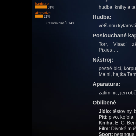
hardcore
hudba, knihy a t
31%
alternative
Hudba:
21%
Celkem hlasů: 143
většinou kytarov
Poslouchané kap
Torr, Visací z
Pixies….
Nástroj:
pestré bicí, kor
Mainl, hajtka Tam
Aparatura:
zatím nic, jen o
Oblíbené
Jídlo:
těstoviny, 
Pití:
pivo, kofola,
Kniha:
E. G. Ben
Film:
Divoké mušl
Sport:
petangue