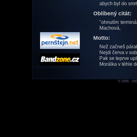
abych byl do smrt
Oblíbený citát:
"ohnutím termin
Machová,
Motto:
Než začneš párat
Nejdi červa v so
Pak se teprve upl
Morálka v téhle 
© 2006 - 200