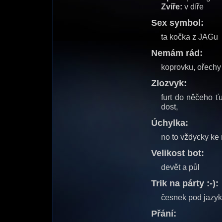
Zvíře:
v díře
Sex symbol:
ta kočka z JAGu
Nemám rád:
koprovku, ořech
Zlozvyk:
furt do něčeho ť
dost,
Úchylka:
no to vždycky k
Velikost bot:
devět a půl
Trik na párty :-):
česnek pod jazyk 
Přání: