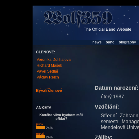
news
band
biography
ČLENOVÉ:
Veronika Dolíhalová
Richard Mašek
Pavel Sedlář
Václav Reich
Datum narození:
Bývalí členové
úterý 1987
Vzdělání:
ANKETA
Střední Zahradn
Kterého vlivu bychom měli
přidat?
semestr Manage
punk
Mendelově Unive
24%
metal
Záliby:
24%