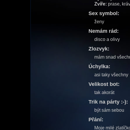
Zvíře:
prase, krá
Sex symbol:
ženy
Nemám rád:
disco a olivy
Zlozvyk:
mám snad všech
Úchylka:
asi taky všechny
Velikost bot:
tak akorát
Trik na párty :-):
být sám sebou
Přání:
Moje milé zlatíčk