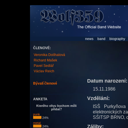
news
band
biography
ČLENOVÉ:
Veronika Dolíhalová
Richard Mašek
Pavel Sedlář
Václav Reich
Datum narození:
Bývalí členové
15.11.1986
Vzdělání:
ANKETA
ISŠ Purkyňova
Kterého vlivu bychom měli
přidat?
elektronických za
punk
SŠITSP BRNO, ob
24%
metal
Záliby:
24%