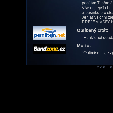
posílám Ti přáníč
Vše nejlepší chci 
a pusinku pro štěs
Jen ať všichni zak
PŘEJEM VŠECH
Oblíbený citát:
"Punk's not dead,
Motto:
"Optimismus je z
© 2006 - 200