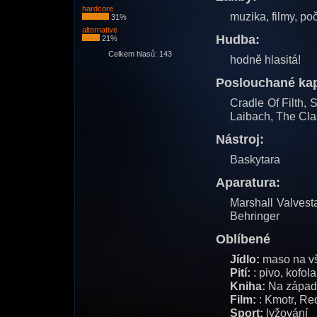
hardcore
muzika, filmy, poč
31%
alternative
Hudba:
21%
Celkem hlasů: 143
hodně hlasitá!
Poslouchané kap
Cradle Of Filth, 
Laibach, The Cla
Nástroj:
Baskytara
Aparatura:
Marshall Valvest
Behringer
Oblíbené
Jídlo:
maso na v
Pití:
: pivo, kofola
Kniha:
Na západní
Film:
: Kmotr, Re
Sport:
lyžování